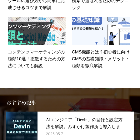
ツールの選び方から簡単に完
検索で選ばれるためのテクニ
成させるコツまで解説
ック
コンテンツマーケティングの
CMS機能とは？初心者に向け
種類10選！拡散するための方
CMSの基礎知識・メリット・
法についても解説
種類を徹底解説
おすすめ記事
AIエンジニア「Devin」の登録と設定方
法を解説。みずかげ製作所も導入しまし
た！
2025.05.7