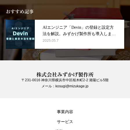
おすすめ記事
AIエンジニア「Devin」の登録と設定方
法を解説。みずかげ製作所も導入しまし
た！
2025.05.7
株式会社みずかげ製作所
〒231-0016 神奈川県横浜市中区桜木町2-2 港陽ビル5階
メール：kosugi@mizukage.jp
事業内容
サービス