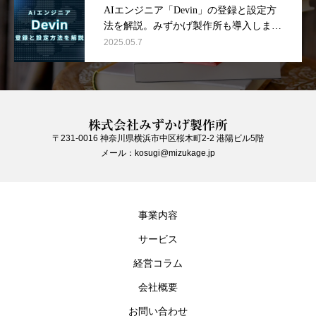
AIエンジニア「Devin」の登録と設定方
法を解説。みずかげ製作所も導入しまし
た！
2025.05.7
株式会社みずかげ製作所
〒231-0016 神奈川県横浜市中区桜木町2-2 港陽ビル5階
メール：kosugi@mizukage.jp
事業内容
サービス
経営コラム
会社概要
お問い合わせ